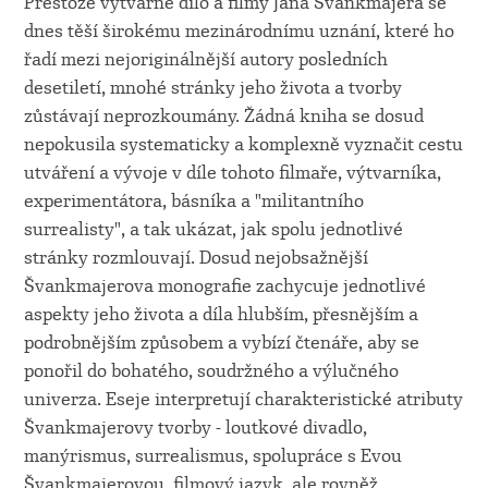
Přestože výtvarné dílo a filmy Jana Švankmajera se
dnes těší širokému mezinárodnímu uznání, které ho
řadí mezi nejoriginálnější autory posledních
desetiletí, mnohé stránky jeho života a tvorby
zůstávají neprozkoumány. Žádná kniha se dosud
nepokusila systematicky a komplexně vyznačit cestu
utváření a vývoje v díle tohoto filmaře, výtvarníka,
experimentátora, básníka a "militantního
surrealisty", a tak ukázat, jak spolu jednotlivé
stránky rozmlouvají. Dosud nejobsažnější
Švankmajerova monografie zachycuje jednotlivé
aspekty jeho života a díla hlubším, přesnějším a
podrobnějším způsobem a vybízí čtenáře, aby se
ponořil do bohatého, soudržného a výlučného
univerza. Eseje interpretují charakteristické atributy
Švankmajerovy tvorby - loutkové divadlo,
manýrismus, surrealismus, spolupráce s Evou
Švankmajerovou, filmový jazyk, ale rovněž