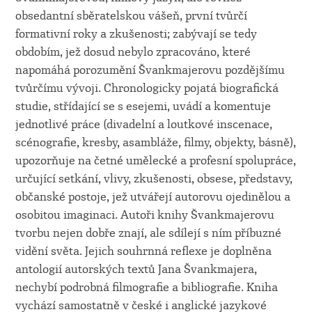
obsedantní sběratelskou vášeň, první tvůrčí
formativní roky a zkušenosti; zabývají se tedy
obdobím, jež dosud nebylo zpracováno, které
napomáhá porozumění Švankmajerovu pozdějšímu
tvůrčímu vývoji. Chronologicky pojatá biografická
studie, střídající se s esejemi, uvádí a komentuje
jednotlivé práce (divadelní a loutkové inscenace,
scénografie, kresby, asambláže, filmy, objekty, básně),
upozorňuje na četné umělecké a profesní spolupráce,
určující setkání, vlivy, zkušenosti, obsese, představy,
občanské postoje, jež utvářejí autorovu ojedinělou a
osobitou imaginaci. Autoři knihy Švankmajerovu
tvorbu nejen dobře znají, ale sdílejí s ním příbuzné
vidění světa. Jejich souhrnná reflexe je doplněna
antologií autorských textů Jana Švankmajera,
nechybí podrobná filmografie a bibliografie. Kniha
vychází samostatně v české i anglické jazykové