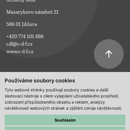
Masarykovo náměstí 21
586 01 Jihlava
+420 774 101 686
cdf@c-d-f.cz
www.c-d-f.cz
OTEVÍRACÍ HODINY
Používáme soubory cookies
Po–Pá:
10.00–18.00
Tyto webové stránky používají soubory cookies a další
So:
na požádání
sledovací nástroje s cílem vylepšení uživatelského prostředí,
Ne:
na požádání
zobrazení přizpůsobeného obsahu a reklam, analýzy
návštěvnosti webových stránek a zjištění zdroje návštěvnosti.
Polední pauza ve všední dny a v sobotu 13:00 - 14:00.
Souhlasím