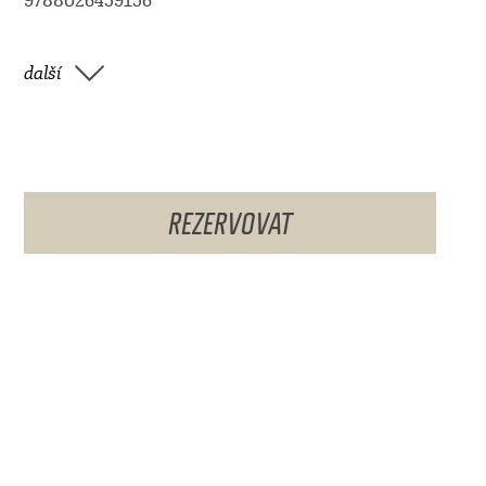
9788026459156
další
REZERVOVAT