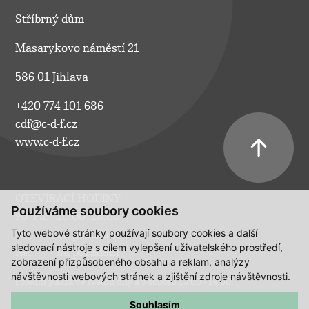
Stříbrný dům
Masarykovo náměstí 21
586 01 Jihlava
+420 774 101 686
cdf@c-d-f.cz
www.c-d-f.cz
OTEVÍRACÍ HODINY
Používáme soubory cookies
Po–Pá:
10.00–18.00
Tyto webové stránky používají soubory cookies a další
So:
na požádání
sledovací nástroje s cílem vylepšení uživatelského prostředí,
Ne:
na požádání
zobrazení přizpůsobeného obsahu a reklam, analýzy
návštěvnosti webových stránek a zjištění zdroje návštěvnosti.
Polední pauza ve všední dny a v sobotu 13:00 - 14:00.
Souhlasím