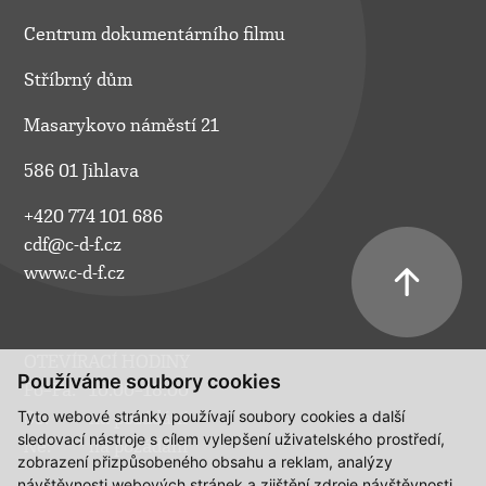
Centrum dokumentárního filmu
Stříbrný dům
Masarykovo náměstí 21
586 01 Jihlava
+420 774 101 686
cdf@c-d-f.cz
www.c-d-f.cz
OTEVÍRACÍ HODINY
Používáme soubory cookies
Po–Pá:
10.00–18.00
Tyto webové stránky používají soubory cookies a další
So:
na požádání
sledovací nástroje s cílem vylepšení uživatelského prostředí,
Ne:
na požádání
zobrazení přizpůsobeného obsahu a reklam, analýzy
návštěvnosti webových stránek a zjištění zdroje návštěvnosti.