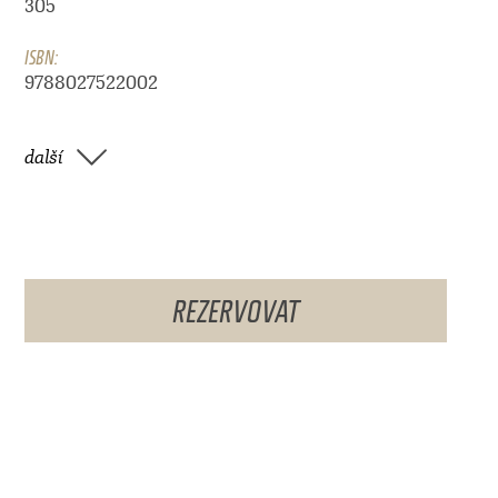
305
ISBN:
9788027522002
další
REZERVOVAT