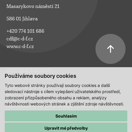
Masarykovo náměstí 21
586 01 Jihlava
+420 774 101 686
cdf@c-d-f.cz
www.c-d-f.cz
OTEVÍRACÍ HODINY
Používáme soubory cookies
Po–Pá:
10.00–18.00
Tyto webové stránky používají soubory cookies a další
So:
na požádání
sledovací nástroje s cílem vylepšení uživatelského prostředí,
Ne:
na požádání
zobrazení přizpůsobeného obsahu a reklam, analýzy
návštěvnosti webových stránek a zjištění zdroje návštěvnosti.
Polední pauza ve všední dny a v sobotu 13:00 - 14:00.
Souhlasím
Upravit mé předvolby