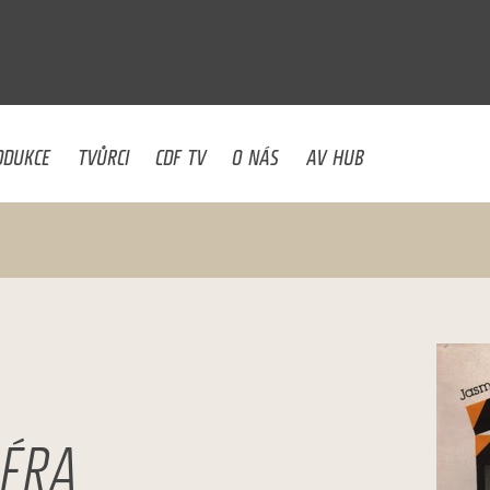
U
ODUKCE
TVŮRCI
CDF TV
O NÁS
AV HUB
SÉRA