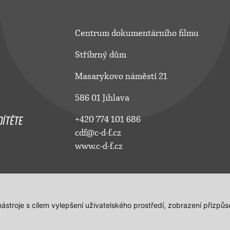
Centrum dokumentárního filmu
Stříbrný dům
Masarykovo náměstí 21
586 01 Jihlava
ÍTĚTE
+420 774 101 686
cdf@c-d-f.cz
www.c-d-f.cz
 nástroje s cílem vylepšení uživatelského prostředí, zobrazení přiz