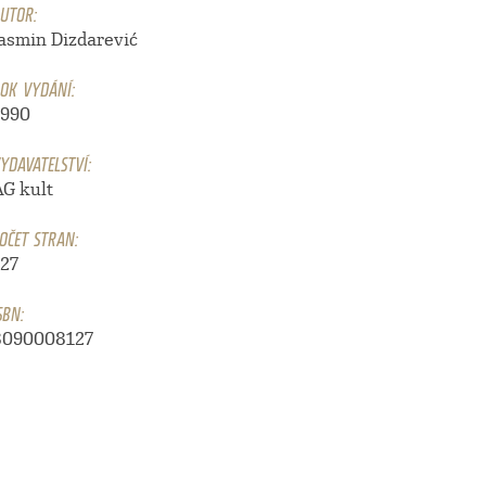
UTOR:
Jasmin Dizdarević
OK VYDÁNÍ:
1990
YDAVATELSTVÍ:
AG kult
OČET STRAN:
127
SBN:
8090008127