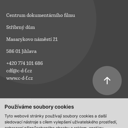
Centrum dokumentárního filmu
Stříbrný dům
Masarykovo náměstí 21
586 01 Jihlava
+420 774 101 686
cdf@c-d-f.cz
www.c-d-f.cz
OTEVÍRACÍ HODINY
Používáme soubory cookies
Po–Pá:
10.00–18.00
Tyto webové stránky používají soubory cookies a další
So:
na požádání
sledovací nástroje s cílem vylepšení uživatelského prostředí,
Ne:
na požádání
zobrazení přizpůsobeného obsahu a reklam, analýzy