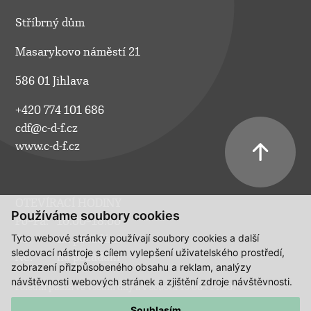
Stříbrný dům
Masarykovo náměstí 21
586 01 Jihlava
+420 774 101 686
cdf@c-d-f.cz
www.c-d-f.cz
OTEVÍRACÍ HODINY
Používáme soubory cookies
Po–Pá:
10.00–18.00
Tyto webové stránky používají soubory cookies a další
So:
na požádání
sledovací nástroje s cílem vylepšení uživatelského prostředí,
Ne:
na požádání
zobrazení přizpůsobeného obsahu a reklam, analýzy
návštěvnosti webových stránek a zjištění zdroje návštěvnosti.
Polední pauza ve všední dny a v sobotu 13:00 - 14:00.
Souhlasím