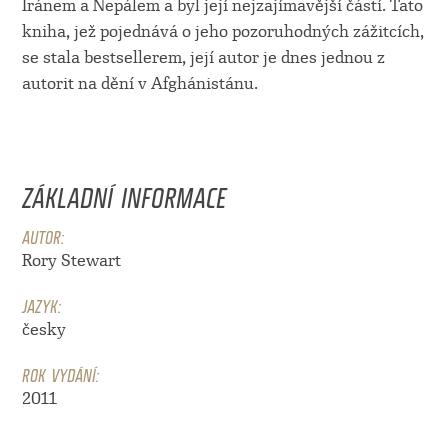
Íránem a Nepálem a byl její nejzajímavější částí. Tato
kniha, jež pojednává o jeho pozoruhodných zážitcích,
se stala bestsellerem, její autor je dnes jednou z
autorit na dění v Afghánistánu.
ZÁKLADNÍ INFORMACE
AUTOR:
Rory Stewart
JAZYK:
česky
ROK VYDÁNÍ:
2011