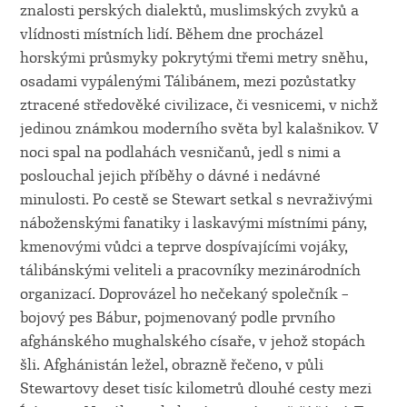
znalosti perských dialektů, muslimských zvyků a
vlídnosti místních lidí. Během dne procházel
horskými průsmyky pokrytými třemi metry sněhu,
osadami vypálenými Tálibánem, mezi pozůstatky
ztracené středověké civilizace, či vesnicemi, v nichž
jedinou známkou moderního světa byl kalašnikov. V
noci spal na podlahách vesničanů, jedl s nimi a
poslouchal jejich příběhy o dávné i nedávné
minulosti. Po cestě se Stewart setkal s nevraživými
náboženskými fanatiky i laskavými místními pány,
kmenovými vůdci a teprve dospívajícími vojáky,
tálibánskými veliteli a pracovníky mezinárodních
organizací. Doprovázel ho nečekaný společník –
bojový pes Bábur, pojmenovaný podle prvního
afghánského mughalského císaře, v jehož stopách
šli. Afghánistán ležel, obrazně řečeno, v půli
Stewartovy deset tisíc kilometrů dlouhé cesty mezi