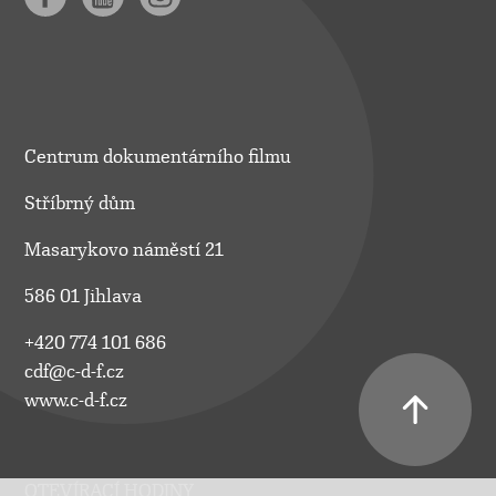
Centrum dokumentárního filmu
Stříbrný dům
Masarykovo náměstí 21
586 01 Jihlava
+420 774 101 686
cdf@c-d-f.cz
www.c-d-f.cz
OTEVÍRACÍ HODINY