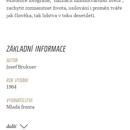
existence fotografie, "naznačit mnohotvárnost světa",
zachytit rozmanitost života, usilování i proměn tváře
jak člověka, tak lidstva v toku desetiletí.
ZÁKLADNÍ INFORMACE
AUTOR:
Josef Brukner
ROK VYDÁNÍ:
1964
VYDAVATELSTVÍ:
Mladá fronta
další