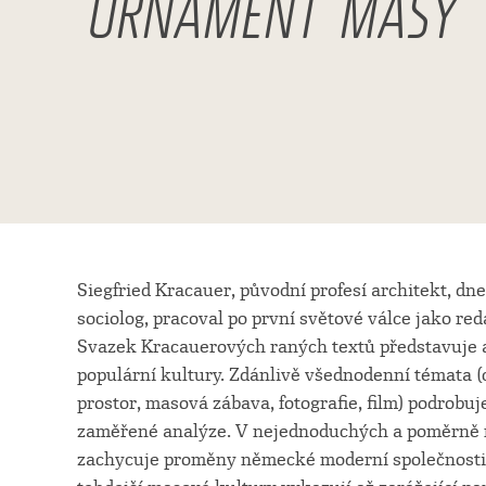
ORNAMENT MASY
Siegfried Kracauer, původní profesí architekt, dn
sociolog, pracoval po první světové válce jako re
Svazek Kracauerových raných textů představuje 
populární kultury. Zdánlivě všednodenní témata (c
prostor, masová zábava, fotografie, film) podrobuje
zaměřené analýze. V nejednoduchých a poměrně r
zachycuje proměny německé moderní společnosti 20.