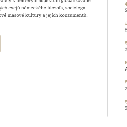
aralely k některým aspektům globalizované
A
tých esejů německého filozofa, sociologa
bové masové kultury a jejích konzumentů.
J
R
V
P
I