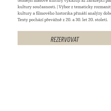
tehdejší masové kultury vykazují až zarážející p
kultury současnosti. | Výbor z tematicky rozmani
kultury a filmového historika přináší analýzy do
Texty pochází převážně z 20. a 30. let 20. století.
REZERVOVAT