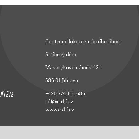
Centrum dokumentárního filmu
Stříbrný dům
Masarykovo náměstí 21
586 01 Jihlava
ÍTĚTE
+420 774 101 686
cdf@c-d-f.cz
www.c-d-f.cz