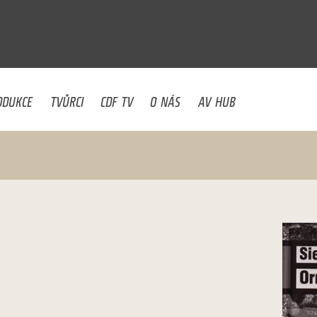
U
ODUKCE
TVŮRCI
CDF TV
O NÁS
AV HUB