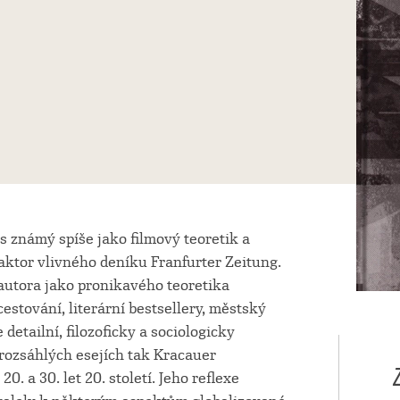
es známý spíše jako filmový teoretik a
daktor vlivného deníku Franfurter Zeitung.
autora jako pronikavého teoretika
estování, literární bestsellery, městský
 detailní, filozoficky a sociologicky
ozsáhlých esejích tak Kracauer
 a 30. let 20. století. Jeho reflexe