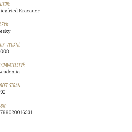
UTOR:
Siegfried Kracauer
AZYK:
česky
OK VYDÁNÍ:
2008
YDAVATELSTVÍ:
Academia
OČET STRAN:
292
SBN:
9788020016331