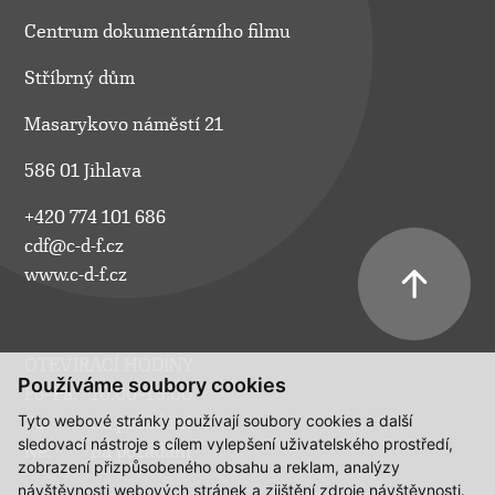
Centrum dokumentárního filmu
Stříbrný dům
Masarykovo náměstí 21
586 01 Jihlava
+420 774 101 686
cdf@c-d-f.cz
www.c-d-f.cz
OTEVÍRACÍ HODINY
Používáme soubory cookies
Po–Pá:
10.00–18.00
Tyto webové stránky používají soubory cookies a další
So:
na požádání
sledovací nástroje s cílem vylepšení uživatelského prostředí,
Ne:
na požádání
zobrazení přizpůsobeného obsahu a reklam, analýzy
návštěvnosti webových stránek a zjištění zdroje návštěvnosti.