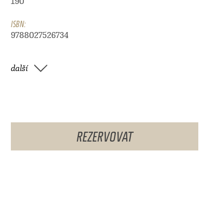
190
ISBN:
9788027526734
další
REZERVOVAT