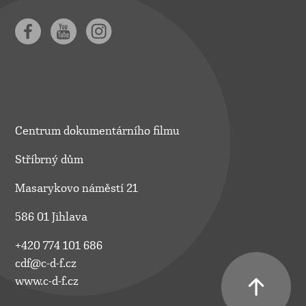
Centrum dokumentárního filmu
Stříbrný dům
Masarykovo náměstí 21
586 01 Jihlava
+420 774 101 686
cdf@c-d-f.cz
www.c-d-f.cz