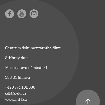
Centrum dokumentárního filmu
Stříbrný dům
Masarykovo náměstí 21
586 01 Jihlava
+420 774 101 686
cdf@c-d-f.cz
www.c-d-f.cz