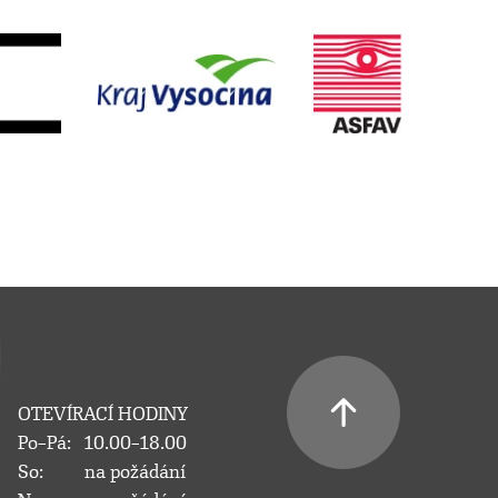
OTEVÍRACÍ HODINY
Po–Pá:
10.00–18.00
So:
na požádání