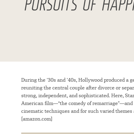
PURSUITS OF HAPP
During the ’30s and ’40s, Hollywood produced a 
reuniting the central couple after divorce or sepa
strong, independent, and sophisticated. Here, Sta
American film―“the comedy of remarriage”―and e
cinematic techniques and for such varied themes 
[amazon.com]