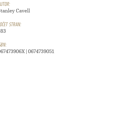
UTOR:
Stanley Cavell
OČET STRAN:
283
SBN:
067473906X | 0674739051