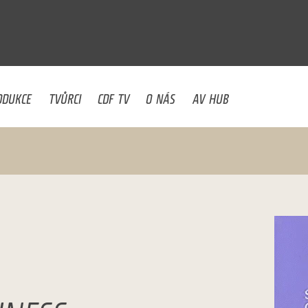
U
ODUKCE
TVŮRCI
CDF TV
O NÁS
AV HUB