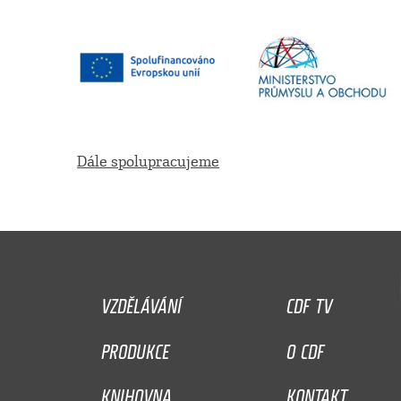
Dále spolupracujeme
VZDĚLÁVÁNÍ
CDF TV
PRODUKCE
O CDF
KNIHOVNA
KONTAKT