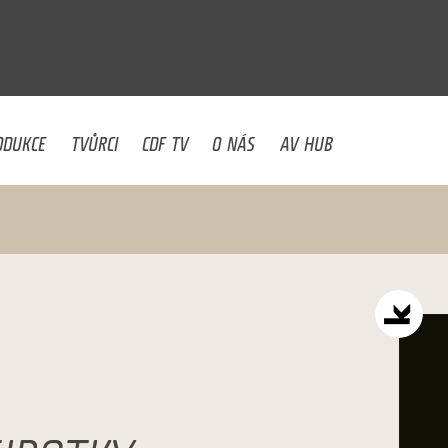
U
ODUKCE
TVŮRCI
CDF TV
O NÁS
AV HUB