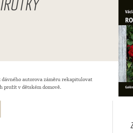
SIROTKY
z dávného autorova záměru rekapitulovat
ch prožít v dětském domově.