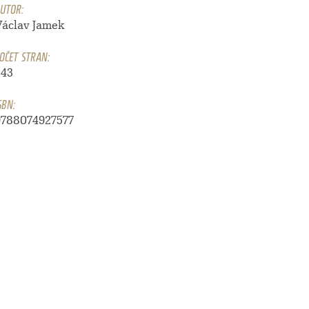
UTOR:
Václav Jamek
OČET STRAN:
243
SBN:
9788074927577