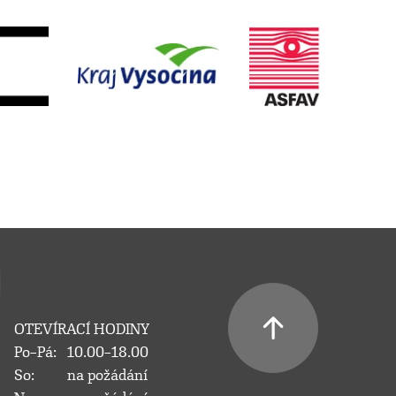
OTEVÍRACÍ HODINY
Po–Pá:
10.00–18.00
So:
na požádání