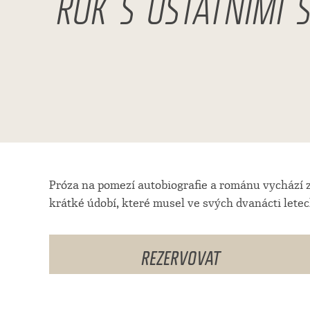
ROK S OSTATNÍMI 
Próza na pomezí autobiografie a románu vychází 
krátké údobí, které musel ve svých dvanácti lete
REZERVOVAT