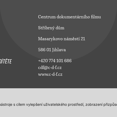
Centrum dokumentárního filmu
Stříbrný dům
Masarykovo náměstí 21
586 01 Jihlava
ÍTĚTE
+420 774 101 686
cdf@c-d-f.cz
www.c-d-f.cz
 nástroje s cílem vylepšení uživatelského prostředí, zobrazení přiz