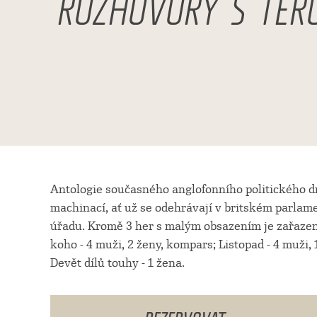
ROZHOVORY S TER
Antologie současného anglofonního politického d
machinací, ať už se odehrávají v britském parl
úřadu. Kromě 3 her s malým obsazením je zařazeno
koho - 4 muži, 2 ženy, kompars; Listopad - 4 muži, 1
Devět dílů touhy - 1 žena.
REZERVOVAT