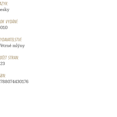
AZYK:
česky
OK VYDÁNÍ:
2010
YDAVATELSTVÍ:
Větrné mlýny
OČET STRAN:
423
SBN:
9788074430176