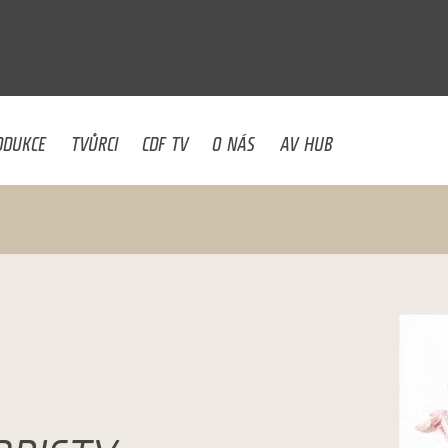
U
ODUKCE
TVŮRCI
CDF TV
O NÁS
AV HUB