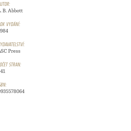
UTOR:
. B. Abbott
OK VYDÁNÍ:
1984
YDAVATELSTVÍ:
ASC Press
OČET STRAN:
241
SBN:
0935578064