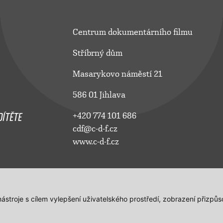
Centrum dokumentárního filmu
Stříbrný dům
Masarykovo náměstí 21
586 01 Jihlava
ÍTĚTE
+420 774 101 686
cdf@c-d-f.cz
www.c-d-f.cz
 nástroje s cílem vylepšení uživatelského prostředí, zobrazení přiz