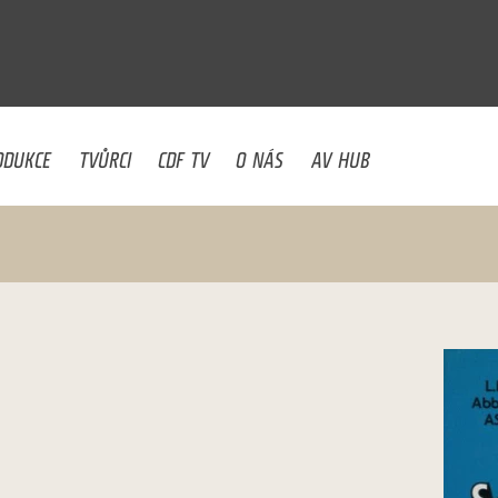
U
ODUKCE
TVŮRCI
CDF TV
O NÁS
AV HUB