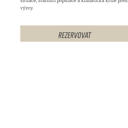
situace, stárnutí populace a klimatická krize př
výzvy.
REZERVOVAT