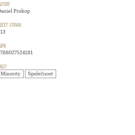
UTOR:
Daniel Prokop
OČET STRAN:
413
SBN:
9788027524181
AGY:
Minority
Společnost