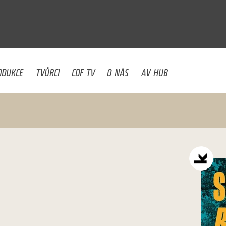
U
ODUKCE
TVŮRCI
CDF TV
O NÁS
AV HUB