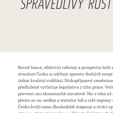
SPRAVEDLIVÝ RŮST
Rovné šance, efektivní reformy a prosperita širší 
strnulost Česko si udržuje spoustu drahých nespr
získat kvalitní vzdělání. Nízkopříjmové zaměstnan
předlužené vytlačuje legislativa z trhu práce. Ve
prevenci ani ekonomické iniciativě. Nic z toho u
přesto se nic neděje a statisíce lidí a celé regio
Česko kvůli tomu dlouhodobě stagnuje a ztrácí s