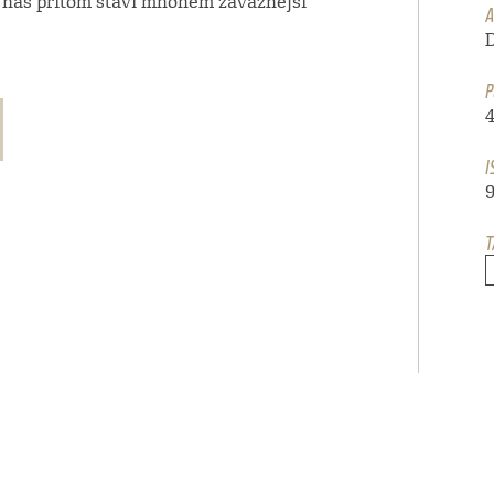
ed nás přitom staví mnohem závažnější
A
P
I
T