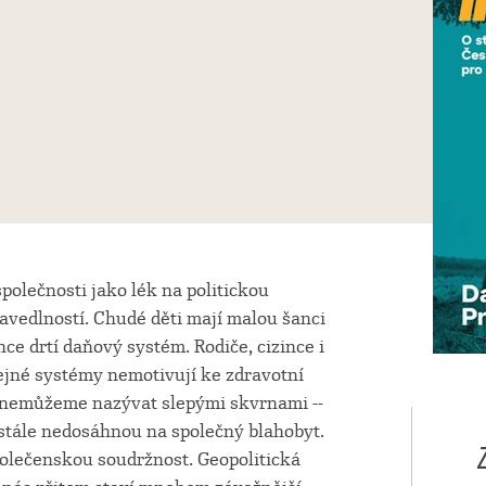
společnosti jako lék na politickou
avedlností. Chudé děti mají malou šanci
ce drtí daňový systém. Rodiče, cizince i
řejné systémy nemotivují ke zdravotní
ž nemůžeme nazývat slepými skvrnami --
ny stále nedosáhnou na společný blahobyt.
polečenskou soudržnost. Geopolitická