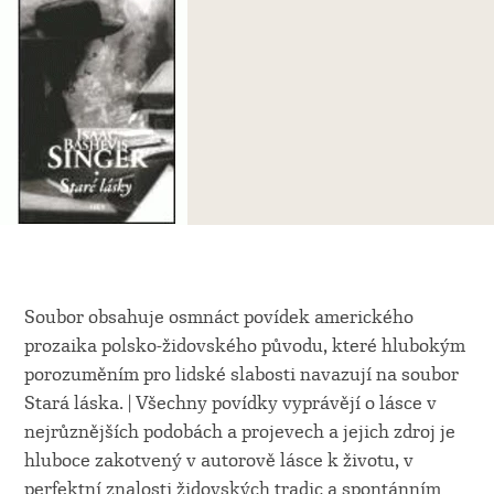
Soubor obsahuje osmnáct povídek amerického
prozaika polsko-židovského původu, které hlubokým
porozuměním pro lidské slabosti navazují na soubor
Stará láska. | Všechny povídky vyprávějí o lásce v
nejrůznějších podobách a projevech a jejich zdroj je
hluboce zakotvený v autorově lásce k životu, v
perfektní znalosti židovských tradic a spontánním