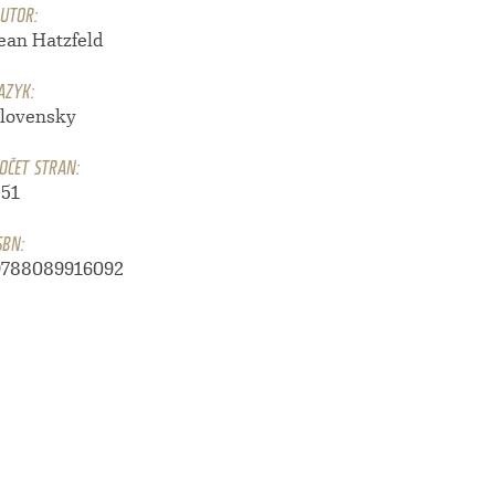
UTOR:
Jean Hatzfeld
AZYK:
slovensky
OČET STRAN:
251
SBN:
9788089916092