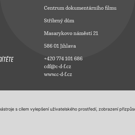
Centrum dokumentárního filmu
Stříbrný dům
Masarykovo náměstí 21
586 01 Jihlava
ÍTĚTE
+420 774 101 686
cdf@c-d-f.cz
www.c-d-f.cz
 nástroje s cílem vylepšení uživatelského prostředí, zobrazení přiz