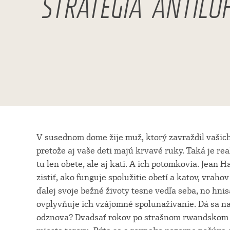
STRATÉGIA ANTILO
V susednom dome žije muž, ktorý zavraždil vašich 
pretože aj vaše deti majú krvavé ruky. Taká je rea
tu len obete, ale aj kati. A ich potomkovia. Jean H
zistiť, ako funguje spolužitie obetí a katov, vraho
ďalej svoje bežné životy tesne vedľa seba, no hni
ovplyvňuje ich vzájomné spolunažívanie. Dá sa n
odznova? Dvadsať rokov po strašnom rwandskom v