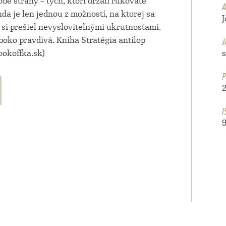
be strany – tých, ktorí držali rukoväte
A
nda je len jednou z možností, na ktorej sa
si prešiel nevysloviteľnými ukrutnosťami.
J
hlboko pravdivá. Kniha Stratégia antilop
ookoffka.sk)
P
I