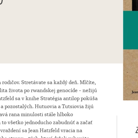
P
rodičov. Stretávate sa každý deň. Mlčíte,
lita života po rwandskej genocíde – nežijú
atzfeld sa v knihe Stratégia antilop pokúša
v a pozostalých. Hutuovia a Tutsiovia žijú
savá rana minulosti stále hlboko
a to všetko jednoducho zabudnúť a začať
raždení sa Jean Hatzfeld vracia na