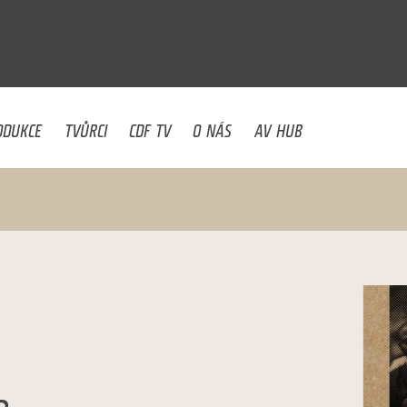
U
ODUKCE
TVŮRCI
CDF TV
O NÁS
AV HUB