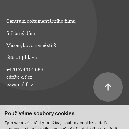
Centrum dokumentárního filmu
Stříbrný dům
Masarykovo náměstí 21
586 01 Jihlava
+420 774 101 686
cdf@c-d-f.cz
www.c-d-f.cz
OTEVÍRACÍ HODINY
Používáme soubory cookies
Po–Pá:
10.00–18.00
Tyto webové stránky používají soubory cookies a další
So:
na požádání
sledovací nástroje s cílem vylepšení uživatelského prostředí,