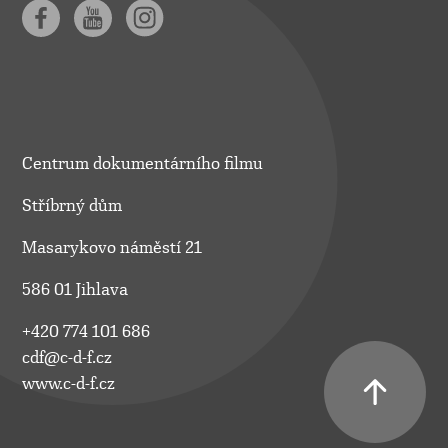
Centrum dokumentárního filmu
Stříbrný dům
Masarykovo náměstí 21
586 01 Jihlava
+420 774 101 686
cdf@c-d-f.cz
www.c-d-f.cz