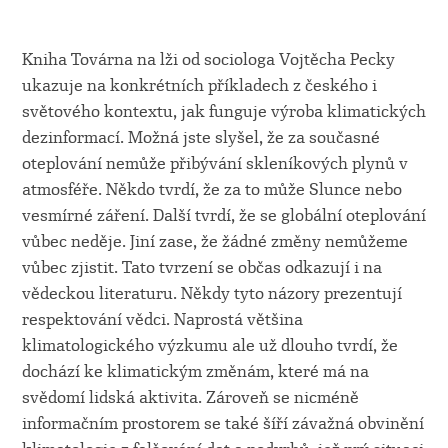
Kniha Továrna na lži od sociologa Vojtěcha Pecky
ukazuje na konkrétních příkladech z českého i
světového kontextu, jak funguje výroba klimatických
dezinformací. Možná jste slyšel, že za současné
oteplování nemůže přibývání skleníkových plynů v
atmosféře. Někdo tvrdí, že za to může Slunce nebo
vesmírné záření. Další tvrdí, že se globální oteplování
vůbec neděje. Jiní zase, že žádné změny nemůžeme
vůbec zjistit. Tato tvrzení se občas odkazují i na
vědeckou literaturu. Někdy tyto názory prezentují
respektování vědci. Naprostá většina
klimatologického výzkumu ale už dlouho tvrdí, že
dochází ke klimatickým změnám, které má na
svědomí lidská aktivita. Zároveň se nicméně
informačním prostorem se také šíří závažná obvinění