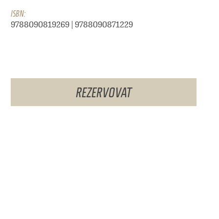
ISBN:
9788090819269 | 9788090871229
REZERVOVAT