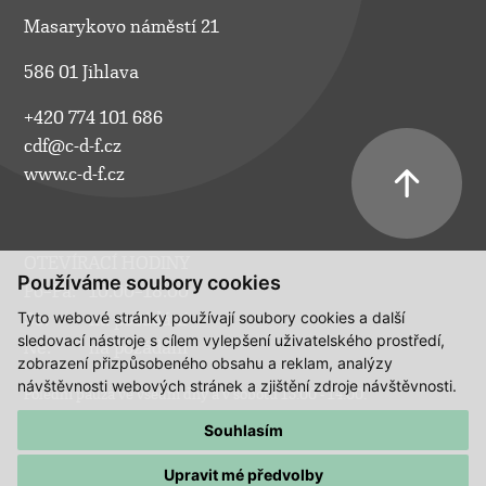
Masarykovo náměstí 21
586 01 Jihlava
+420 774 101 686
cdf@c-d-f.cz
www.c-d-f.cz
OTEVÍRACÍ HODINY
Používáme soubory cookies
Po–Pá:
10.00–18.00
Tyto webové stránky používají soubory cookies a další
So:
na požádání
sledovací nástroje s cílem vylepšení uživatelského prostředí,
Ne:
na požádání
zobrazení přizpůsobeného obsahu a reklam, analýzy
návštěvnosti webových stránek a zjištění zdroje návštěvnosti.
Polední pauza ve všední dny a v sobotu 13:00 - 14:00.
Souhlasím
Upravit mé předvolby