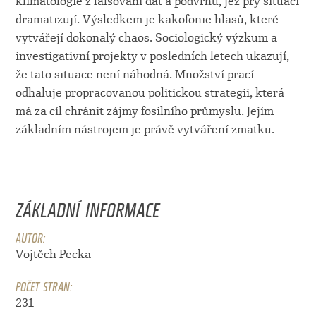
klimatologie z falšování dat a podvrhů, jež prý situaci
dramatizují. Výsledkem je kakofonie hlasů, které
vytvářejí dokonalý chaos. Sociologický výzkum a
investigativní projekty v posledních letech ukazují,
že tato situace není náhodná. Množství prací
odhaluje propracovanou politickou strategii, která
má za cíl chránit zájmy fosilního průmyslu. Jejím
základním nástrojem je právě vytváření zmatku.
ZÁKLADNÍ INFORMACE
AUTOR:
Vojtěch Pecka
POČET STRAN:
231