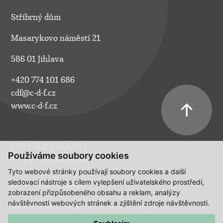
Stříbrný dům
Masarykovo náměstí 21
586 01 Jihlava
+420 774 101 686
cdf@c-d-f.cz
www.c-d-f.cz
OTEVÍRACÍ HODINY
Používáme soubory cookies
Po–Pá:
10.00–18.00
Tyto webové stránky používají soubory cookies a další
So:
na požádání
sledovací nástroje s cílem vylepšení uživatelského prostředí,
Ne:
na požádání
zobrazení přizpůsobeného obsahu a reklam, analýzy
návštěvnosti webových stránek a zjištění zdroje návštěvnosti.
Polední pauza ve všední dny a v sobotu 13:00 - 14:00.