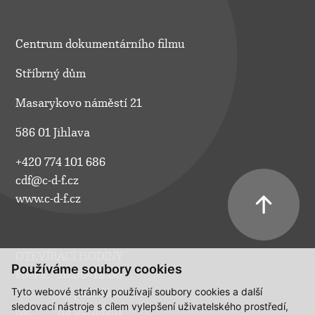
Centrum dokumentárního filmu
Stříbrný dům
Masarykovo náměstí 21
586 01 Jihlava
+420 774 101 686
cdf@c-d-f.cz
www.c-d-f.cz
OTEVÍRACÍ HODINY
Používáme soubory cookies
Po–Pá:
10.00–18.00
Tyto webové stránky používají soubory cookies a další
So:
na požádání
sledovací nástroje s cílem vylepšení uživatelského prostředí,
Ne:
na požádání