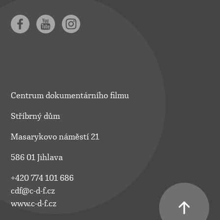
Centrum dokumentárního filmu
Stříbrný dům
Masarykovo náměstí 21
586 01 Jihlava
+420 774 101 686
cdf@c-d-f.cz
www.c-d-f.cz