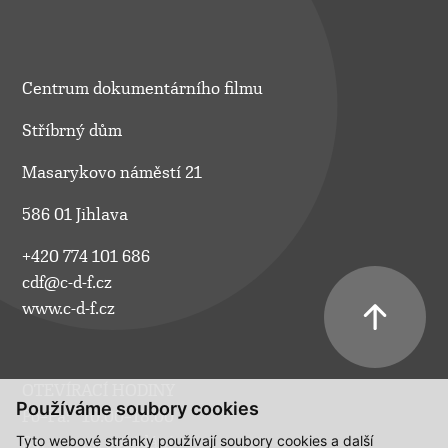
Centrum dokumentárního filmu
Stříbrný dům
Masarykovo náměstí 21
586 01 Jihlava
+420 774 101 686
cdf@c-d-f.cz
www.c-d-f.cz
OTEVÍRACÍ HODINY
Používáme soubory cookies
Po–Pá:
10.00–18.00
Tyto webové stránky používají soubory cookies a další
So:
na požádání