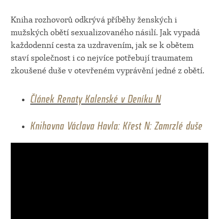
Kniha rozhovorů odkrývá příběhy ženských i
mužských obětí sexualizovaného násilí. Jak vypadá
každodenní cesta za uzdravením, jak se k obětem
staví společnost i co nejvíce potřebují traumatem
zkoušené duše v otevřeném vyprávění jedné z obětí.
Článek Renaty Kalenské v Deníku N
Knihovna Václava Havla: Křest N: Zamrzlé duše