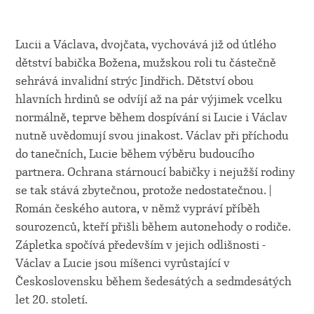
Lucii a Václava, dvojčata, vychovává již od útlého
dětství babička Božena, mužskou roli tu částečně
sehrává invalidní strýc Jindřich. Dětství obou
hlavních hrdinů se odvíjí až na pár výjimek vcelku
normálně, teprve během dospívání si Lucie i Václav
nutně uvědomují svou jinakost. Václav při příchodu
do tanečních, Lucie během výběru budoucího
partnera. Ochrana stárnoucí babičky i nejužší rodiny
se tak stává zbytečnou, protože nedostatečnou. |
Román českého autora, v němž vypráví příběh
sourozenců, kteří přišli během autonehody o rodiče.
Zápletka spočívá především v jejich odlišnosti -
Václav a Lucie jsou míšenci vyrůstající v
Československu během šedesátých a sedmdesátých
let 20. století.