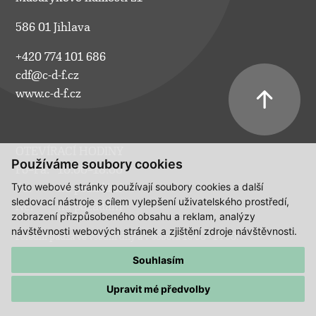
586 01 Jihlava
+420 774 101 686
cdf@c-d-f.cz
www.c-d-f.cz
OTEVÍRACÍ HODINY
Používáme soubory cookies
Po–Pá:
10.00–18.00
Tyto webové stránky používají soubory cookies a další
So:
na požádání
sledovací nástroje s cílem vylepšení uživatelského prostředí,
Ne:
na požádání
zobrazení přizpůsobeného obsahu a reklam, analýzy
návštěvnosti webových stránek a zjištění zdroje návštěvnosti.
Polední pauza ve všední dny a v sobotu 13:00 - 14:00.
Souhlasím
Upravit mé předvolby