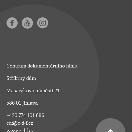
Centrum dokumentárního filmu
Stříbrný dům
Masarykovo náměstí 21
586 01 Jihlava
+420 774 101 686
cdf@c-d-f.cz
www.c-d-f.cz