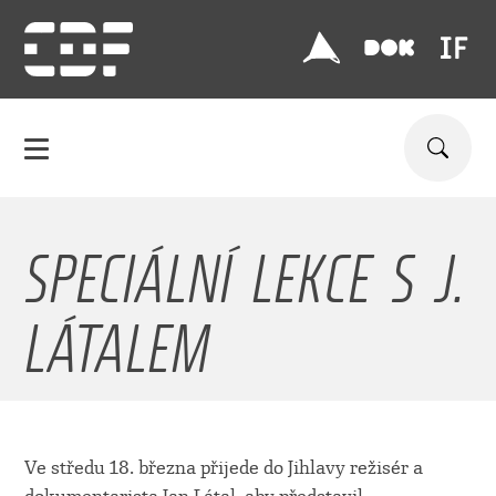
SPECIÁLNÍ LEKCE S J.
LÁTALEM
Ve středu 18. března přijede do Jihlavy režisér a