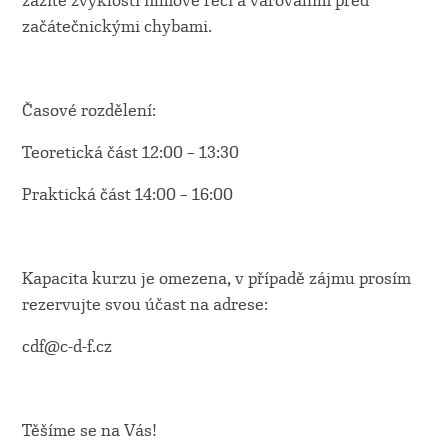
zažité zvyklosti filmové řeči a varováním před
začátečnickými chybami.
Časové rozdělení:
Teoretická část 12:00 – 13:30
Praktická část 14:00 – 16:00
Kapacita kurzu je omezena, v případě zájmu prosím
rezervujte svou účast na adrese:
cdf@c-d-f.cz
Těšíme se na Vás!