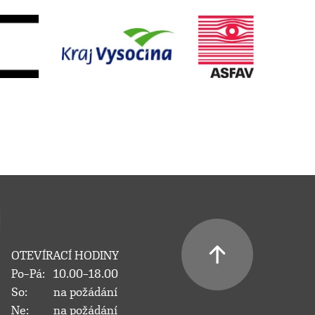
OTEVÍRACÍ HODINY
Po–Pá:
10.00–18.00
So:
na požádání
Ne:
na požádání