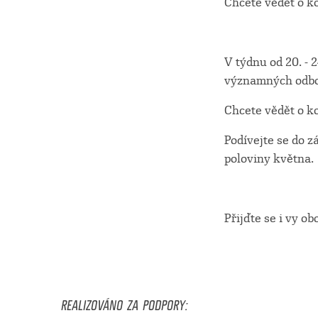
Chcete vědět o k
V týdnu od 20. - 
významných odbor
Chcete vědět o k
Podívejte se do 
poloviny května.
Přijďte se i vy 
REALIZOVÁNO ZA PODPORY: