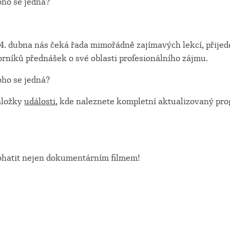
oho se jedná?
24. dubna nás čeká řada mimořádně zajímavých lekcí, přijed
níků přednášek o své oblasti profesionálního zájmu.
oho se jedná?
záložky
události
, kde naleznete kompletní aktualizovaný pr
obohatit nejen dokumentárním filmem!