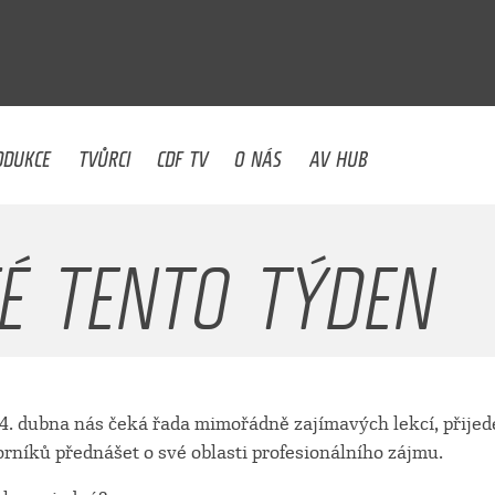
U
ODUKCE
TVŮRCI
CDF TV
O NÁS
AV HUB
É TENTO TÝDEN
24. dubna nás čeká řada mimořádně zajímavých lekcí, přijed
níků přednášet o své oblasti profesionálního zájmu.