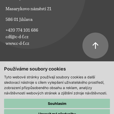
Masarykovo náměstí 21
586 01 Jihlava
+420 774 101 686
cdf@c-d-f.cz
www.c-d-f.cz
OTEVÍRACÍ HODINY
Používáme soubory cookies
Po–Pá:
10.00–18.00
Tyto webové stránky používají soubory cookies a další
So:
na požádání
sledovací nástroje s cílem vylepšení uživatelského prostředí,
Ne:
na požádání
zobrazení přizpůsobeného obsahu a reklam, analýzy
návštěvnosti webových stránek a zjištění zdroje návštěvnosti.
Polední pauza ve všední dny a v sobotu 13:00 - 14:00.
Souhlasím
Upravit mé předvolby