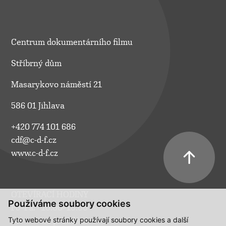
Centrum dokumentárního filmu
Stříbrný dům
Masarykovo náměstí 21
586 01 Jihlava
+420 774 101 686
cdf@c-d-f.cz
www.c-d-f.cz
OTEVÍRACÍ HODINY
Používáme soubory cookies
Po–Pá:
10.00–18.00
Tyto webové stránky používají soubory cookies a další
So:
na požádání