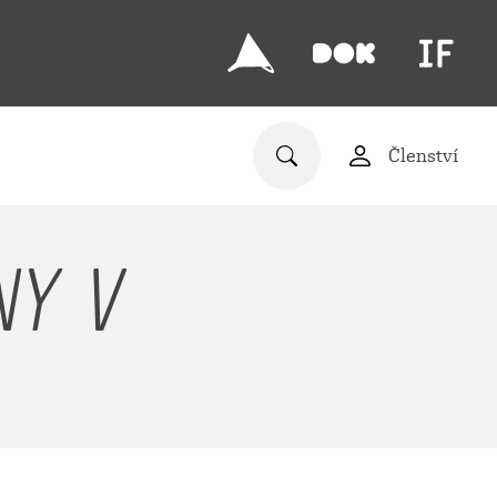
Členství
NY V