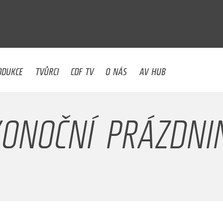
U
ODUKCE
TVŮRCI
CDF TV
O NÁS
AV HUB
KONOČNÍ PRÁZDNI