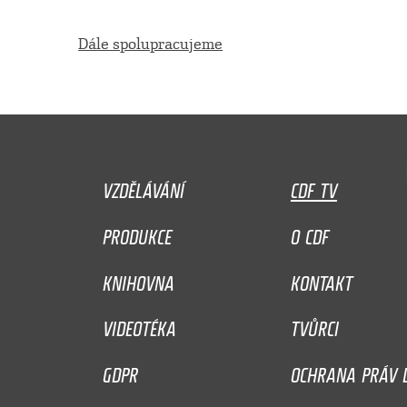
Dále spolupracujeme
VZDĚLÁVÁNÍ
CDF TV
PRODUKCE
O CDF
KNIHOVNA
KONTAKT
VIDEOTÉKA
TVŮRCI
GDPR
OCHRANA PRÁV D