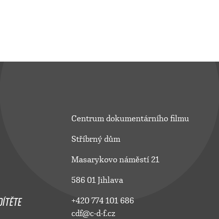
Centrum dokumentárního filmu
Stříbrný dům
Masarykovo náměstí 21
586 01 Jihlava
ÍTĚTE
+420 774 101 686
cdf@c-d-f.cz