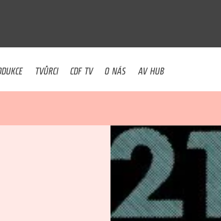
U
ODUKCE
TVŮRCI
CDF TV
O NÁS
AV HUB