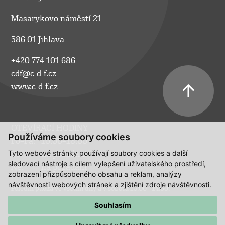
Masarykovo náměstí 21
586 01 Jihlava
+420 774 101 686
cdf@c-d-f.cz
www.c-d-f.cz
OTEVÍRACÍ HODINY
Používáme soubory cookies
Po–Pá:
10.00–18.00
Tyto webové stránky používají soubory cookies a další
So:
na požádání
sledovací nástroje s cílem vylepšení uživatelského prostředí,
Ne:
na požádání
zobrazení přizpůsobeného obsahu a reklam, analýzy
návštěvnosti webových stránek a zjištění zdroje návštěvnosti.
Polední pauza ve všední dny a v sobotu 13:00 - 14:00.
Souhlasím