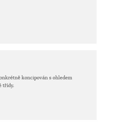
konkrétně koncipován s ohledem
 třídy.