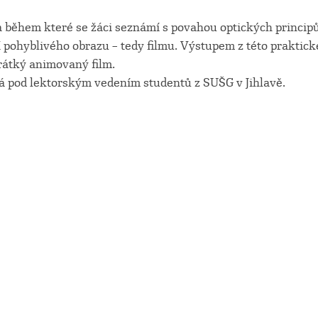
a během které se žáci seznámí s povahou optických principů
 pohyblivého obrazu – tedy filmu. Výstupem z této praktick
krátký animovaný film.
 pod lektorským vedením studentů z SUŠG v Jihlavě.