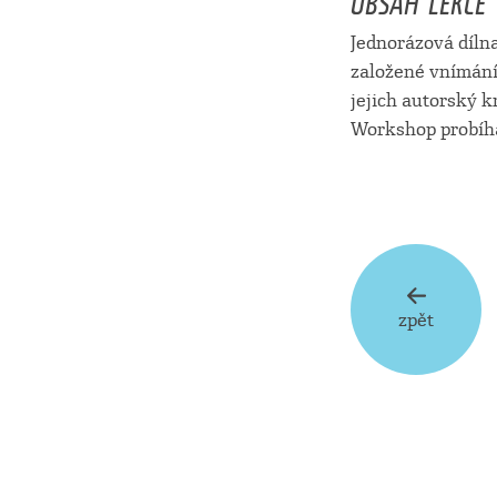
Jednorázová díln
založené vnímání
jejich autorský 
Workshop probíhá
zpět