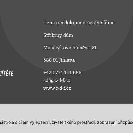
Centrum dokumentárního filmu
Stříbrný dům
Masarykovo náměstí 21
586 01 Jihlava
ÍTĚTE
+420 774 101 686
cdf@c-d-f.cz
www.c-d-f.cz
 nástroje s cílem vylepšení uživatelského prostředí, zobrazení přiz