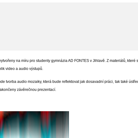
 vytvořeny na míru pro studenty gymnázia AD FONTES v Jihlavě. Z materiálů, které 
olik video a audio výstupů.
e tvorba audio mozaiky, která bude reflektovat jak dosavadní práci,
tak také ústř
akončeny závěrečnou prezentací.