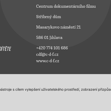
Centrum dokumentárního filmu
Stříbrný dům
Masarykovo náměstí 21
586 01 Jihlava
ÍTĚTE
+420 774 101 686
cdf@c-d-f.cz
www.c-d-f.cz
 nástroje s cílem vylepšení uživatelského prostředí, zobrazení přiz