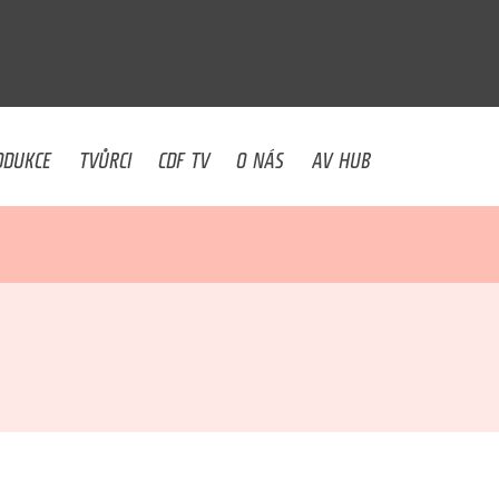
U
ODUKCE
TVŮRCI
CDF TV
O NÁS
AV HUB