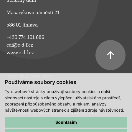
Stříbrný dům
Masarykovo náměstí 21
586 01 Jihlava
+420 774 101 686
cdf@c-d-f.cz
www.c-d-f.cz
OTEVÍRACÍ HODINY
Používáme soubory cookies
Po–Pá:
10.00–18.00
Tyto webové stránky používají soubory cookies a další
So:
na požádání
sledovací nástroje s cílem vylepšení uživatelského prostředí,
Ne:
na požádání
zobrazení přizpůsobeného obsahu a reklam, analýzy
návštěvnosti webových stránek a zjištění zdroje návštěvnosti.
Polední pauza ve všední dny a v sobotu 13:00 - 14:00.
Souhlasím