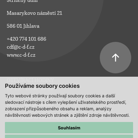
Stříbrný dům
Masarykovo náměstí 21
586 01 Jihlava
+420 774 101 686
cdf@c-d-f.cz
www.c-d-f.cz
OTEVÍRACÍ HODINY
Používáme soubory cookies
Po–Pá:
10.00–18.00
Tyto webové stránky používají soubory cookies a další
So:
na požádání
sledovací nástroje s cílem vylepšení uživatelského prostředí,
Ne:
na požádání
zobrazení přizpůsobeného obsahu a reklam, analýzy
návštěvnosti webových stránek a zjištění zdroje návštěvnosti.
Polední pauza ve všední dny a v sobotu 13:00 - 14:00.
Souhlasím