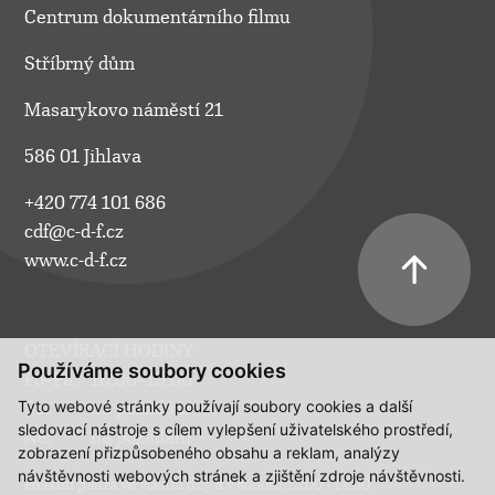
Centrum dokumentárního filmu
Stříbrný dům
Masarykovo náměstí 21
586 01 Jihlava
+420 774 101 686
cdf@c-d-f.cz
www.c-d-f.cz
OTEVÍRACÍ HODINY
Používáme soubory cookies
Po–Pá:
10.00–18.00
Tyto webové stránky používají soubory cookies a další
So:
na požádání
sledovací nástroje s cílem vylepšení uživatelského prostředí,
Ne:
na požádání
zobrazení přizpůsobeného obsahu a reklam, analýzy
návštěvnosti webových stránek a zjištění zdroje návštěvnosti.
Polední pauza ve všední dny a v sobotu 13:00 - 14:00.