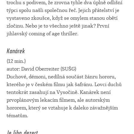
trochu s podivem, že zrovna tyhle dva úplně odlišní
týpci spolu našli společnou řeč. Jejich přátelství je
vystaveno zkoušce, když se omylem stanou obětí
zločinu. Nebo je to všechno ještě jinak? První
jihlavský coming of age thriller.
Kanárek
(12 min.)
autor: David Oberreiter (SUŠG)
Duchové, démoni, nedílná součást žánru hororu,
kterého je v českém filmu jak šafránu. Lovci duchů
tentokrát zasahují na Vysočině. Kanárek není
prvoplánovým lekacím filmem, ale autorským
hororem, který se vztahuje k daleko závažnějším
tématům.
Je libo dezert