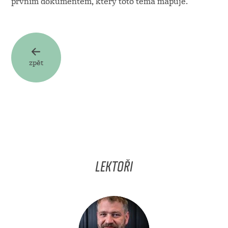
prvním dokumentem, který toto téma mapuje.
zpět
LEKTOŘI