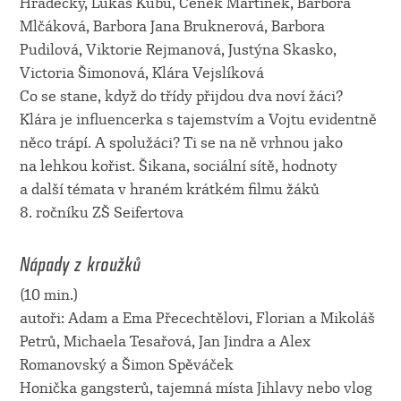
Hradecký, Lukáš Kubů, Čeněk Martinek, Barbora
Mlčáková, Barbora Jana Bruknerová, Barbora
Pudilová, Viktorie Rejmanová, Justýna Skasko,
Victoria Šimonová, Klára Vejslíková
Co se stane, když do třídy přijdou dva noví žáci?
Klára je influencerka s tajemstvím a Vojtu evidentně
něco trápí. A spolužáci? Ti se na ně vrhnou jako
na lehkou kořist. Šikana, sociální sítě, hodnoty
a další témata v hraném krátkém filmu žáků
8. ročníku ZŠ Seifertova
Nápady z kroužků
(10 min.)
autoři: Adam a Ema Přecechtělovi, Florian a Mikoláš
Petrů, Michaela Tesařová, Jan Jindra a Alex
Romanovský a Šimon Spěváček
Honička gangsterů, tajemná místa Jihlavy nebo vlog