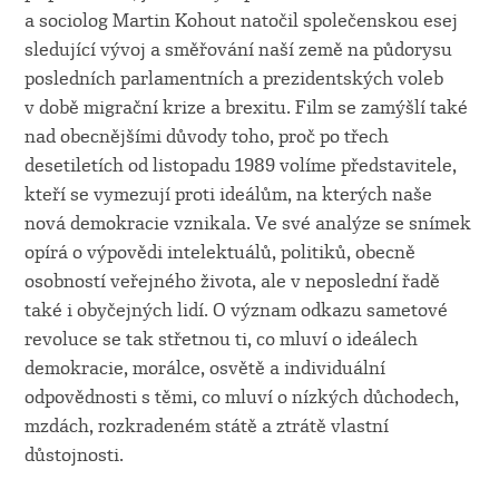
a sociolog Martin Kohout natočil společenskou esej
sledující vývoj a směřování naší země na půdorysu
posledních parlamentních a prezidentských voleb
v době migrační krize a brexitu. Film se zamýšlí také
nad obecnějšími důvody toho, proč po třech
desetiletích od listopadu 1989 volíme představitele,
kteří se vymezují proti ideálům, na kterých naše
nová demokracie vznikala. Ve své analýze se snímek
opírá o výpovědi intelektuálů, politiků, obecně
osobností veřejného života, ale v neposlední řadě
také i obyčejných lidí. O význam odkazu sametové
revoluce se tak střetnou ti, co mluví o ideálech
demokracie, morálce, osvětě a individuální
odpovědnosti s těmi, co mluví o nízkých důchodech,
mzdách, rozkradeném státě a ztrátě vlastní
důstojnosti.