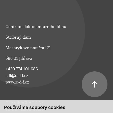
Centrum dokumentárního filmu
Stříbrný dům
Masarykovo náměstí 21
586 01 Jihlava
+420 774 101 686
cdf@c-d-f.cz
www.c-d-f.cz
OTEVÍRACÍ HODINY
Používáme soubory cookies
Po–Pá:
10.00–18.00