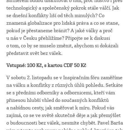
Bittnerem budou diskutovat o tom, proč lidstvo i přes
technologický a společenský pokrok stále válčí. Jak
se dnešní konflikty liší od těch minulých? Co
znamená globalizace pro lidská práva a co se stane,
pokud je přestaneme bránit? A jaké války a proč
u nás v Česku přehlížíme? Připojte se k diskusi
o tom, co by se muselo změnit, abychom si dokázali
představit svět bez válek.
Vstupné: 100 Kč, s kartou CDF 50 Kč
V sobotu 2. listopadu se v Inspiračním fóru zaměříme
na válku a konflitky z různých úhlů pohledu. Setkáte
se s předními odborníky a odbornicemi, kteří vám
přinesou hlubší vhled do současných konfliktů
a nabídnou cesty, jak směřovat k míru. Pokud vás
zajímá, co se ve světě skutečně děje a jak přemýšlet
o budoucnosti bez válek, nesmíte chybět. Pavel Barša