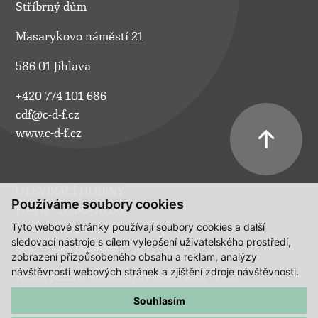
Stříbrný dům
Masarykovo náměstí 21
586 01 Jihlava
+420 774 101 686
cdf@c-d-f.cz
www.c-d-f.cz
OTEVÍRACÍ HODINY
Používáme soubory cookies
Po–Pá:
10.00–18.00
Tyto webové stránky používají soubory cookies a další
So:
na požádání
sledovací nástroje s cílem vylepšení uživatelského prostředí,
Ne:
na požádání
zobrazení přizpůsobeného obsahu a reklam, analýzy
návštěvnosti webových stránek a zjištění zdroje návštěvnosti.
Polední pauza ve všední dny a v sobotu 13:00 - 14:00.
Souhlasím