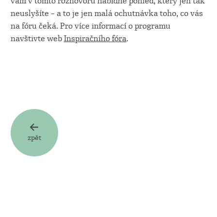
vám v tomto rozhovoru nabídne pohled, který jen tak
neuslyšíte – a to je jen malá ochutnávka toho, co vás
na fóru čeká. Pro více informací o programu
navštivte web
Inspiračního fóra
.
zpět