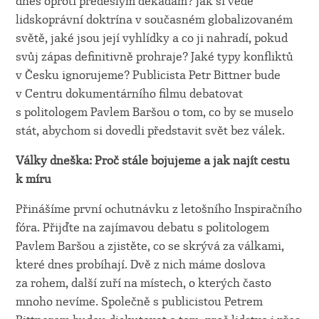
dnes oproti předešlým dekádám? Jak si vede
lidskoprávní doktrína v současném globalizovaném
světě, jaké jsou její vyhlídky a co ji nahradí, pokud
svůj zápas definitivně prohraje? Jaké typy konfliktů
v Česku ignorujeme? Publicista Petr Bittner bude
v Centru dokumentárního filmu debatovat
s politologem Pavlem Baršou o tom, co by se muselo
stát, abychom si dovedli představit svět bez válek.
Války dneška: Proč stále bojujeme a jak najít cestu
k míru
Přinášíme první ochutnávku z letošního Inspiračního
fóra. Přijďte na zajímavou debatu s politologem
Pavlem Baršou a zjistěte, co se skrývá za válkami,
které dnes probíhají. Dvě z nich máme doslova
za rohem, další zuří na místech, o kterých často
mnoho nevíme. Společně s publicistou Petrem