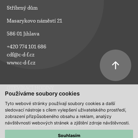
Stříbrný dům
Masarykovo náměstí 21
586 01 Jihlava
+420 774 101 686
cdf@c-d-f.cz
www.c-d-f.cz
OTEVÍRACÍ HODINY
Používáme soubory cookies
Po–Pá:
10.00–18.00
Tyto webové stránky používají soubory cookies a další
So:
na požádání
sledovací nástroje s cílem vylepšení uživatelského prostředí,
Ne:
na požádání
zobrazení přizpůsobeného obsahu a reklam, analýzy
návštěvnosti webových stránek a zjištění zdroje návštěvnosti.
Polední pauza ve všední dny a v sobotu 13:00 - 14:00.
Souhlasím