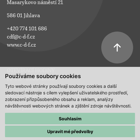
Masarykovo náměstí 21
586 01 Jihlava
+420 774 101 686
cdf@c-d-f.cz
www.c-d-f.cz
OTEVÍRACÍ HODINY
Používáme soubory cookies
Po–Pá:
10.00–18.00
Tyto webové stránky používají soubory cookies a další
So:
na požádání
sledovací nástroje s cílem vylepšení uživatelského prostředí,
Ne:
na požádání
zobrazení přizpůsobeného obsahu a reklam, analýzy
návštěvnosti webových stránek a zjištění zdroje návštěvnosti.
Polední pauza ve všední dny a v sobotu 13:00 - 14:00.
Souhlasím
Upravit mé předvolby