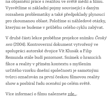
na objasnění práce s realitou ve světě médií a filmu.
Vysvětlíme si základní pojmy související s daným
rozsahem problematiky a také předpoklady plynoucí
pro zkoumanou oblast. Položíme si náhledové otázky,
kterými se budeme v průběhu celého cyklu zabývat.
V druhé části lekce proběhne projekce snímku
Český
sen
(2004). Kontroverzní dokument vytvořený ve
spolupráci autorské dvojice Vít Klusák a Filip
Remunda stále budí pozornost. Snímek o hranicích
fikce a reality v přímém kontextu s myšlením
určitého vzorku dnešní společnosti je samotnými
tvůrci označován za první českou filmovou reality
show a posbíral řadu ocenění po celém světě.
Více informací o filmu naleznete
zde..
.