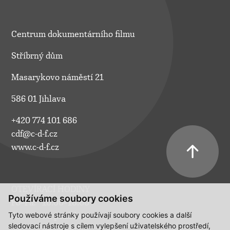
Centrum dokumentárního filmu
Stříbrný dům
Masarykovo náměstí 21
586 01 Jihlava
+420 774 101 686
cdf@c-d-f.cz
www.c-d-f.cz
OTEVÍRACÍ HODINY
Používáme soubory cookies
Po–Pá:
10.00–18.00
Tyto webové stránky používají soubory cookies a další
So:
na požádání
sledovací nástroje s cílem vylepšení uživatelského prostředí,
Ne:
na požádání