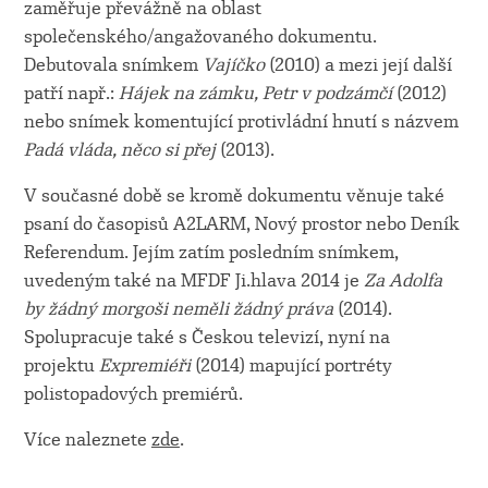
zaměřuje převážně na oblast
společenského/angažovaného dokumentu.
Debutovala snímkem
Vajíčko
(2010) a mezi její další
patří např.:
Hájek na zámku, Petr v podzámčí
(2012)
nebo snímek komentující protivládní hnutí s názvem
Padá vláda, něco si přej
(2013).
V současné době se kromě dokumentu věnuje také
psaní do časopisů A2LARM, Nový prostor nebo Deník
Referendum. Jejím zatím posledním snímkem,
uvedeným také na MFDF Ji.hlava 2014 je
Za Adolfa
by žádný morgoši neměli žádný práva
(2014).
Spolupracuje také s Českou televizí, nyní na
projektu
Expremiéři
(2014) mapující portréty
polistopadových premiérů.
Více naleznete
zde
.