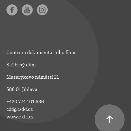
Centrum dokumentárního filmu
Stříbrný dům
Masarykovo náměstí 21
586 01 Jihlava
+420 774 101 686
cdf@c-d-f.cz
www.c-d-f.cz